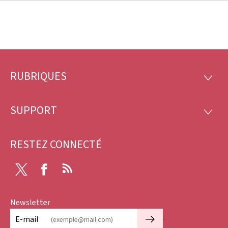
RUBRIQUES
Pied
RUBRI
de
SUPPORT
SUPP
page
RESTEZ CONNECTÉ
Twitter
Facebook
RSS
Newsletter
🡒
E-mail