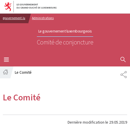
Aller au menu principal
Aller au contenu
gouvernement.lu
Administrations
Le gouvernement luxembourgeois
Comité de conjoncture
AFFICHER
MENU
PRINCIPAL
Le Comité
PA
Accueil
Le Comité
Dernière modification le
29.05.2019