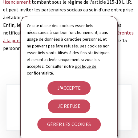
licenciement
tombant sous le régime de l'article 115-10 L.I.R.
et peut inviter les partenaires sociaux au sein d'une entreprise
à établir un
plan de maintien dans l'emploi
.
Enfin, le secrétariat du Comité de Conjoncture reçoit les
Ce site utilise des cookies essentiels
notifications de
nécessaires à son bon fonctionnement, sans
licenciement pour des raisons non inhérentes
usage de données à caractère personnel, et
à la personne du salarié
que chaque entreprise de plus de 15
ne pouvant pas être refusés. Des cookies non
personnes doit effectuer.
essentiels sont utilisés à des fins statistiques
et seront activés uniquement si vous les
acceptez. Consulter notre
politique de
confidentialité
.
J'ACCEPTE
Sous-
rubriques
ORGANIGRAMME
JE REFUSE
GÉRER LES COOKIES