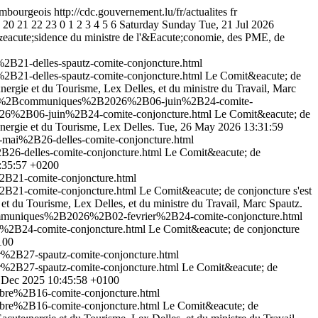
embourgeois
http://cdc.gouvernement.lu/fr/actualites
fr
20
21
22
23
0
1
2
3
4
5
6
Saturday
Sunday
Tue, 21 Jul 2026
pr&eacute;sidence du ministre de l'&Eacute;conomie, des PME, de
B21-delles-spautz-comite-conjoncture.html
B21-delles-spautz-comite-conjoncture.html
Le Comit&eacute; de
nergie et du Tourisme, Lex Delles, et du ministre du Travail, Marc
alites%2Bcommuniques%2B2026%2B06-juin%2B24-comite-
026%2B06-juin%2B24-comite-conjoncture.html
Le Comit&eacute; de
nergie et du Tourisme, Lex Delles.
Tue, 26 May 2026 13:31:59
mai%2B26-delles-comite-conjoncture.html
6-delles-comite-conjoncture.html
Le Comit&eacute; de
:35:57 +0200
B21-comite-conjoncture.html
B21-comite-conjoncture.html
Le Comit&eacute; de conjoncture s'est
et du Tourisme, Lex Delles, et du ministre du Travail, Marc Spautz.
communiques%2B2026%2B02-fevrier%2B24-comite-conjoncture.html
%2B24-comite-conjoncture.html
Le Comit&eacute; de conjoncture
100
%2B27-spautz-comite-conjoncture.html
%2B27-spautz-comite-conjoncture.html
Le Comit&eacute; de
 Dec 2025 10:45:58 +0100
bre%2B16-comite-conjoncture.html
bre%2B16-comite-conjoncture.html
Le Comit&eacute; de