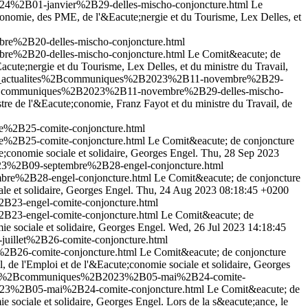
24%2B01-janvier%2B29-delles-mischo-conjoncture.html
Le
conomie, des PME, de l'&Eacute;nergie et du Tourisme, Lex Delles, et
re%2B20-delles-mischo-conjoncture.html
re%2B20-delles-mischo-conjoncture.html
Le Comit&eacute; de
cute;nergie et du Tourisme, Lex Delles, et du ministre du Travail,
outes_actualites%2Bcommuniques%2B2023%2B11-novembre%2B29-
es%2Bcommuniques%2B2023%2B11-novembre%2B29-delles-mischo-
tre de l'&Eacute;conomie, Franz Fayot et du ministre du Travail, de
e%2B25-comite-conjoncture.html
e%2B25-comite-conjoncture.html
Le Comit&eacute; de conjoncture
;conomie sociale et solidaire, Georges Engel.
Thu, 28 Sep 2023
023%2B09-septembre%2B28-engel-conjoncture.html
bre%2B28-engel-conjoncture.html
Le Comit&eacute; de conjoncture
le et solidaire, Georges Engel.
Thu, 24 Aug 2023 08:18:45 +0200
B23-engel-comite-conjoncture.html
B23-engel-comite-conjoncture.html
Le Comit&eacute; de
mie sociale et solidaire, Georges Engel.
Wed, 26 Jul 2023 14:18:45
uillet%2B26-comite-conjoncture.html
%2B26-comite-conjoncture.html
Le Comit&eacute; de conjoncture
, de l'Emploi et de l'&Eacute;conomie sociale et solidaire, Georges
alites%2Bcommuniques%2B2023%2B05-mai%2B24-comite-
2023%2B05-mai%2B24-comite-conjoncture.html
Le Comit&eacute; de
ie sociale et solidaire, Georges Engel. Lors de la s&eacute;ance, le