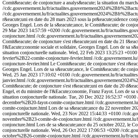
Comit&eacute; de conjoncture a analys&eacute; la situation du march&e
//cdc.gouvernement.lu/fr/actualites.gouvernement2024%2Bfr%2Ba
//cdc.gouvernement.lu/fr/actualites.gouvernement2024%2Bfr%2Ba
r&eacute;uni en date du 28 mars 2023 sous la pr&eacute;sidence conjoi
Georges Engel. Lors de la s&eacute;ance, le Comit&eacute; de conjonct
29 Mar 2023 14:57:59 +0200
//cdc.gouvernement.lu/fr/actualite
conjoncture.html
//cdc.gouvernement.lu/fr/actualites.gouverneme
Comit&eacute; de conjoncture s'est r&eacute;uni en date du 21 f&eacu
l'&Eacute;conomie sociale et solidaire, Georges Engel. Lors de sa s&e
situation conjoncturelle nationale.
Wed, 22 Feb 2023 13:25:23 +0100
fevrier%2B22-comite-conjoncture-fevrier.html
//cdc.gouvernement.
conjoncture-fevrier.html
Le Comit&eacute; de conjoncture s'est r&eacut
Georges Engel. Lors de sa s&eacute;ance, le Comit&eacute; de conjonc
Wed, 25 Jan 2023 17:10:02 +0100
//cdc.gouvernement.lu/fr/actua
janvier.html
//cdc.gouvernement.lu/fr/actualites.gouvernement202
Comit&eacute; de conjoncture s'est r&eacute;uni en date du 20 d&eacu
Engel, et du ministre de l'&Eacute;conomie, Franz Fayot. Lors de sa 
situation conjoncturelle nationale.
Tue, 20 Dec 2022 16:52:37 +0100
decembre%2B20-fayot-comite-conjucture.html
//cdc.gouvernement.
comite-conjucture.html
Lors de sa s&eacute;ance du 22 novembre 2022,
conjoncturelle nationale.
Wed, 23 Nov 2022 15:44:33 +0100
//cdc.g
novembre%2B23-comite-de-conjoncture.html
//cdc.gouvernement.l
conjoncture.html
Lors de sa s&eacute;ance du 25 octobre 2022, le Com
conjoncturelle nationale.
Wed, 26 Oct 2022 17:06:53 +0200
//cdc.g
octobre%2B26-comite-conjoncture.html
//cdc.gouvernement.lu/fr/