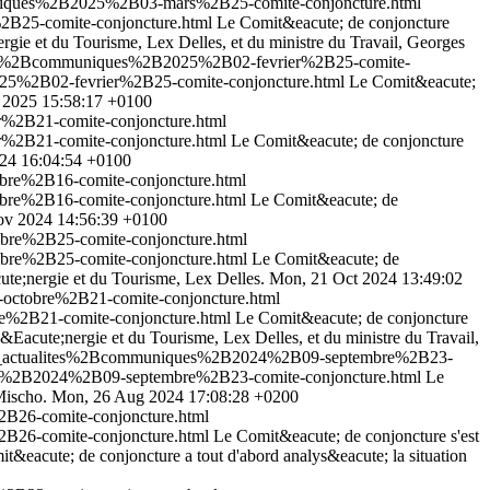
muniques%2B2025%2B03-mars%2B25-comite-conjoncture.html
B25-comite-conjoncture.html
Le Comit&eacute; de conjoncture
rgie et du Tourisme, Lex Delles, et du ministre du Travail, Georges
alites%2Bcommuniques%2B2025%2B02-fevrier%2B25-comite-
025%2B02-fevrier%2B25-comite-conjoncture.html
Le Comit&eacute;
n 2025 15:58:17 +0100
%2B21-comite-conjoncture.html
%2B21-comite-conjoncture.html
Le Comit&eacute; de conjoncture
24 16:04:54 +0100
bre%2B16-comite-conjoncture.html
bre%2B16-comite-conjoncture.html
Le Comit&eacute; de
v 2024 14:56:39 +0100
bre%2B25-comite-conjoncture.html
bre%2B25-comite-conjoncture.html
Le Comit&eacute; de
ute;nergie et du Tourisme, Lex Delles.
Mon, 21 Oct 2024 13:49:02
octobre%2B21-comite-conjoncture.html
e%2B21-comite-conjoncture.html
Le Comit&eacute; de conjoncture
Eacute;nergie et du Tourisme, Lex Delles, et du ministre du Travail,
utes_actualites%2Bcommuniques%2B2024%2B09-septembre%2B23-
ues%2B2024%2B09-septembre%2B23-comite-conjoncture.html
Le
Mischo.
Mon, 26 Aug 2024 17:08:28 +0200
B26-comite-conjoncture.html
B26-comite-conjoncture.html
Le Comit&eacute; de conjoncture s'est
it&eacute; de conjoncture a tout d'abord analys&eacute; la situation