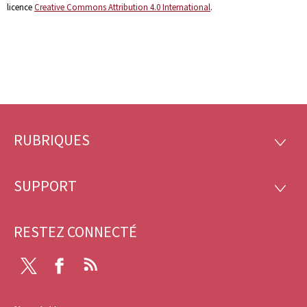
licence
Creative Commons Attribution 4.0 International
.
RUBRIQUES
Pied
RUBRI
de
SUPPORT
SUPP
page
RESTEZ CONNECTÉ
Twitter
Facebook
RSS