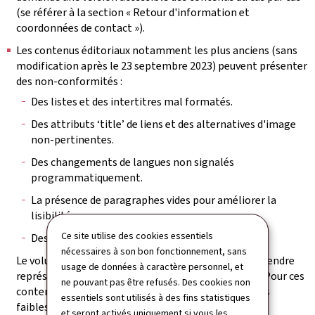
(se référer à la section « Retour d'information et
coordonnées de contact »).
Les contenus éditoriaux notamment les plus anciens (sans
modification après le 23 septembre 2023) peuvent présenter
des non-conformités :
Des listes et des intertitres mal formatés.
Des attributs ‘title’ de liens et des alternatives d'image
non-pertinentes.
Des changements de langues non signalés
programmatiquement.
La présence de paragraphes vides pour améliorer la
lisibilité.
Ce site utilise des cookies essentiels
Des tableaux incorrectement structurés.
nécessaires à son bon fonctionnement, sans
Le volume des pages à vérifier et des contenus à reprendre
usage de données à caractère personnel, et
représente une charge de travail trop conséquente. Pour ces
ne pouvant pas être refusés. Des cookies non
contenus, il a été vérifié que, bien que présentant des
essentiels sont utilisés à des fins statistiques
faiblesses de structuration, les non-conformités les
et seront activés uniquement si vous les