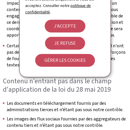
impactant ne bloquent pas l’accès à l’information. Si un
acceptez. Consulter notre
politique de
contenu s’avérait malgré tout non accessible, nous nous
confidentialité
.
engageons à fournir sur demande une version accessible de
ce dernier (se référer à la section « Retour d'information et
J'ACCEPTE
coordonnées de contact »). Une attention particulière sera
apportée à la rédaction des futurs contenus éditoriaux.
JE REFUSE
Certaines vidéos publiées après le 23 septembre 2020 n'ont
pas de transcription textuelle adaptée. Nous nous efforçons
de fournir les messages transmis dans la vidéo dans les
GÉRER LES COOKIES
textes environnants
Contenu n'entrant pas dans le champ
d'application de la loi du 28 mai 2019
Les documents en téléchargement fournis par des
administrations tierces et n’étant pas sous notre contrôle.
Les images des flux sociaux fournies par des aggregateurs de
contenu tiers et n’étant pas sous notre contrôle.