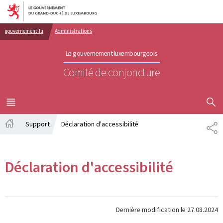
Aller au menu principal
Aller au contenu
gouvernement.lu
Administrations
Le gouvernement luxembourgeois
Comité de conjoncture
AFFICHER
MENU
PRINCIPAL
Support
Déclaration d'accessibilité
PA
Accueil
Déclaration d'accessibilité
Dernière modification le
27.08.2024