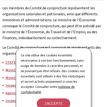
Les membres du Comité de conjoncture représentent les
organisations salariales et patronales, ainsi que différents
ministères et administrations. Le ministre de l’Économie
convoque le Comité de conjoncture, qui peut être présidé par
le ministre de l’Économie, du Travail et de l’Emploi, ou des
Finances, individuellement ou collectivement.
Le Comité de conjoncture est composé de représentants des
organismes suivants:
Ce site utilise des cookies essentiels
nécessaires à son bon fonctionnement, sans
STATEC
usage de données à caractère personnel, et
Ministère de l'Économie
ne pouvant pas être refusés. Des cookies non
essentiels sont utilisés à des fins statistiques
Ministère du Travail
et seront activés uniquement si vous les
Inspection générale des finances
acceptez. Consulter notre
politique de
confidentialité
.
Agence pour le développement de l’emploi
Inspection du travail et des mines
J'ACCEPTE