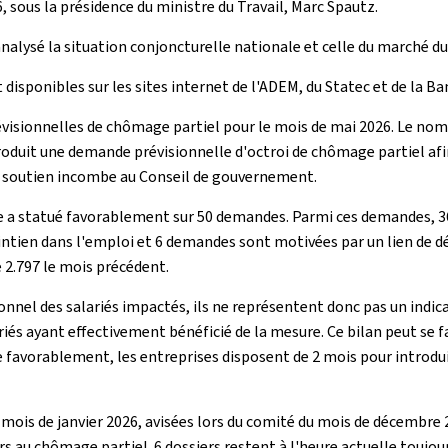
, sous la présidence du ministre du Travail, Marc Spautz.
nalysé la situation conjoncturelle nationale et celle du marché du
 disponibles sur les sites internet de l'ADEM, du Statec et de la 
visionnelles de chômage partiel pour le mois de mai 2026. Le nom
roduit une demande prévisionnelle d'octroi de chômage partiel afi
 ce soutien incombe au Conseil de gouvernement.
e a statué favorablement sur 50 demandes. Parmi ces demandes, 36 
 maintien dans l'emploi et 6 demandes sont motivées par un lien d
 2.797 le mois précédent.
onnel des salariés impactés, ils ne représentent donc pas un indic
iés ayant effectivement bénéficié de la mesure. Ce bilan peut se f
ée favorablement, les entreprises disposent de 2 mois pour intro
ois de janvier 2026, avisées lors du comité du mois de décembre 2
s au chômage partiel. 6 dossiers restent à l'heure actuelle toujou