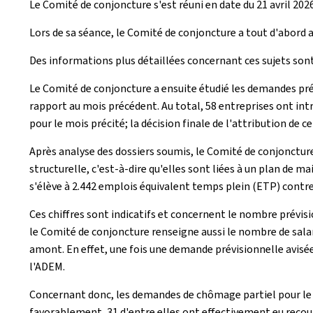
Le Comité de conjoncture s'est réuni en date du 21 avril 2026
Lors de sa séance, le Comité de conjoncture a tout d'abord a
Des informations plus détaillées concernant ces sujets sont
Le Comité de conjoncture a ensuite étudié les demandes pré
rapport au mois précédent. Au total, 58 entreprises ont int
pour le mois précité; la décision finale de l'attribution de
Après analyse des dossiers soumis, le Comité de conjonctur
structurelle, c'est-à-dire qu'elles sont liées à un plan de
s'élève à 2.442 emplois équivalent temps plein (ETP) contre
Ces chiffres sont indicatifs et concernent le nombre prévisi
le Comité de conjoncture renseigne aussi le nombre de salar
amont. En effet, une fois une demande prévisionnelle avis
l'ADEM.
Concernant donc, les demandes de chômage partiel pour le m
favorablement, 31 d'entre elles ont effectivement eu recour