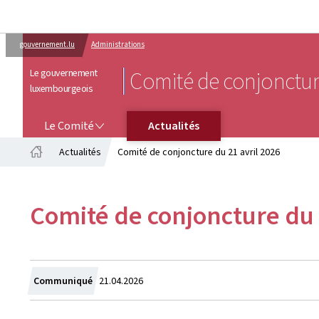
gouvernement.lu
Administrations
Le gouvernement
Comité de conjonctu
luxembourgeois
LE COMITÉ
Le Comité
Actualités
Actualités
Comité de conjoncture du 21 avril 2026
Accueil
Comité de conjoncture du 
Crée
Communiqué
21.04.2026
le