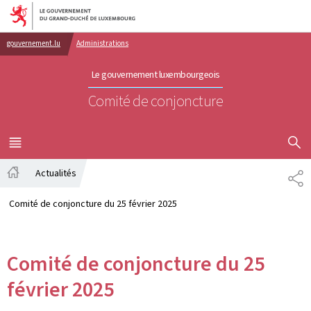
Aller au menu principal
Aller au contenu
gouvernement.lu
Administrations
Le gouvernement luxembourgeois
Comité de conjoncture
AFFICHER
MENU
PRINCIPAL
Actualités
PA
Accueil
Comité de conjoncture du 25 février 2025
Comité de conjoncture du 25
février 2025