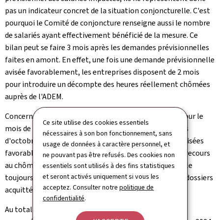
pas un indicateur concret de la situation conjoncturelle. C'est
pourquoi le Comité de conjoncture renseigne aussi le nombre
de salariés ayant effectivement bénéficié de la mesure. Ce
bilan peut se faire 3 mois après les demandes prévisionnelles
faites en amont. En effet, une fois une demande prévisionnelle
avisée favorablement, les entreprises disposent de 2 mois
pour introduire un décompte des heures réellement chômées
auprès de l'ADEM.
Concernant donc, les demandes de chômage partiel pour le
Ce site utilise des cookies essentiels
mois de novembre 2024, avisées lors du comité du mois
nécessaires à son bon fonctionnement, sans
d'octobre 2024, sur les 67 demandes prévisionnelles avisées
usage de données à caractère personnel, et
favorablement, 46 d'entre elles ont effectivement eu recours
ne pouvant pas être refusés. Des cookies non
au chômage partiel. 3 dossiers restent à l'heure actuelle
essentiels sont utilisés à des fins statistiques
et seront activés uniquement si vous les
toujours en cours d'instruction, portant le nombre de dossiers
acceptez. Consulter notre
politique de
acquittés à 43.
confidentialité
.
Au total, de ces 43 décomptes, sur 4.385 bénéficiaires