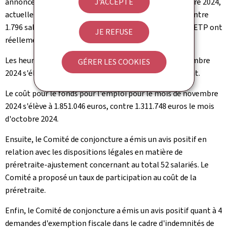
annoncés prévisionnellement pour le mois de novembre 2024,
J'ACCEPTE
actuellement 2.646 salariés ont réellement chômé, contre
1.796 salariés le mois précédent. En termes d'ETP, 552 ETP ont
JE REFUSE
réellement chômé, contre 370 ETP le mois précédent.
Les heures réelles chômées déclarées du mois de novembre
GÉRER LES COOKIES
2024 s'élèvent à 95.516, contre 64.046 le mois précédent.
Le coût pour le fonds pour l'emploi pour le mois de novembre
2024 s'élève à 1.851.046 euros, contre 1.311.748 euros le mois
d'octobre 2024.
Ensuite, le Comité de conjoncture a émis un avis positif en
relation avec les dispositions légales en matière de
préretraite-ajustement concernant au total 52 salariés. Le
Comité a proposé un taux de participation au coût de la
préretraite.
Enfin, le Comité de conjoncture a émis un avis positif quant à 4
demandes d'exemption fiscale dans le cadre d'indemnités de