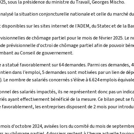
025, sous la présidence du ministre du Travail, Georges Mischo.
analysé la situation conjoncturelle nationale et celle du marché d
 disponibles sur les sites internet de l'ADEM, du Statec et de la 
visionnelles de chômage partiel pour le mois de février 2025. Le
de prévisionnelle d'octroi de chômage partiel afin de pouvoir béné
incombant au Conseil de gouvernement.
e a statué favorablement sur 64 demandes. Parmi ces demandes, 48 
 maintien dans l'emploi, 5 demandes sont motivées par un lien de d
. Le nombre de salariés concernés s'élève à 6.624 emplois équival
onnel des salariés impactés, ils ne représentent donc pas un indic
iés ayant effectivement bénéficié de la mesure. Ce bilan peut se f
ée favorablement, les entreprises disposent de 2 mois pour intro
ois d'octobre 2024, avisées lors du comité du mois de septembre 
s au chômage partiel. 4 dossiers restent à l'heure actuelle toujou