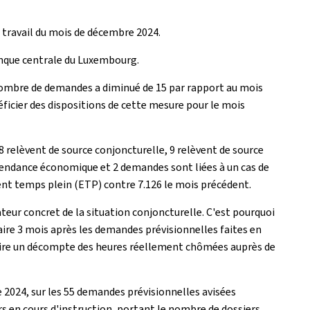
u travail du mois de décembre 2024.
Banque centrale du Luxembourg.
 nombre de demandes a diminué de 15 par rapport au mois
ficier des dispositions de cette mesure pour le mois
relèvent de source conjoncturelle, 9 relèvent de source
épendance économique et 2 demandes sont liées à un cas de
ent temps plein (ETP) contre 7.126 le mois précédent.
ateur concret de la situation conjoncturelle. C'est pourquoi
aire 3 mois après les demandes prévisionnelles faites en
duire un décompte des heures réellement chômées auprès de
2024, sur les 55 demandes prévisionnelles avisées
rs en cours d'instruction, portant le nombre de dossiers