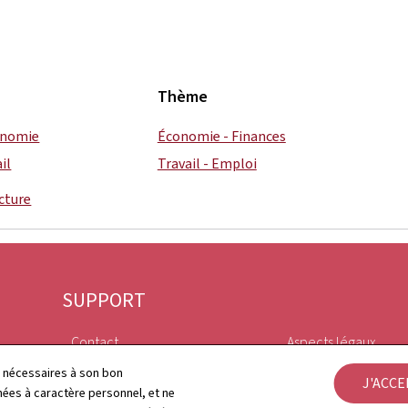
Thème
conomie
Économie - Finances
il
Travail - Emploi
cture
SUPPORT
Contact
Aspects légaux
ls nécessaires à son bon
J'ACC
Plan du site
Déclaration d'access
es à caractère personnel, et ne