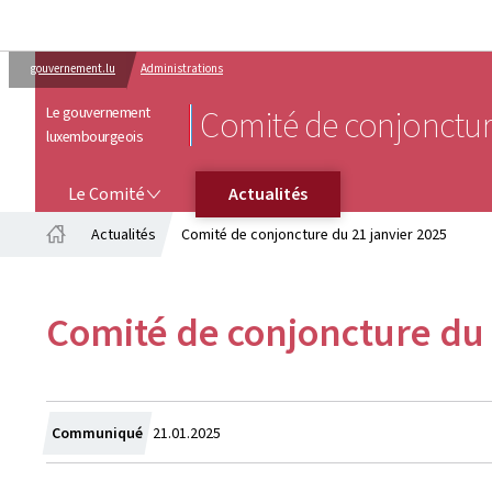
gouvernement.lu
Administrations
Le gouvernement
Comité de conjonctu
luxembourgeois
LE COMITÉ
Le Comité
Actualités
Actualités
Comité de conjoncture du 21 janvier 2025
Accueil
Comité de conjoncture du 
Crée
Communiqué
21.01.2025
le