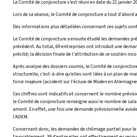
Le Comité de conjoncture s'est réuni en date du 21 janvier 2
Lors de sa séance, le Comité de conjoncture a tout d'abord 
Des informations plus détaillées concernant ces sujets sont
Le Comité de conjoncture a ensuite étudié les demandes pré
précédent. Au total, 69 entreprises ont introduit une deman
précité; la décision finale de l'attribution de ce soutien 
Après analyse des dossiers soumis, le Comité de conjonctur
structurelle, c'est-à-dire qu'elles sont liées à un plan de
force majeure (accident sur l'écluse de Müden en Allemagne)
Ces chiffres sont indicatifs et concernent le nombre prévisi
le Comité de conjoncture renseigne aussi le nombre de salar
amont. En effet, une fois une demande prévisionnelle avis
l'ADEM.
Concernant donc, les demandes de chômage partiel pour le m
favorablement, 39 d'entre elles ont effectivement eu recour