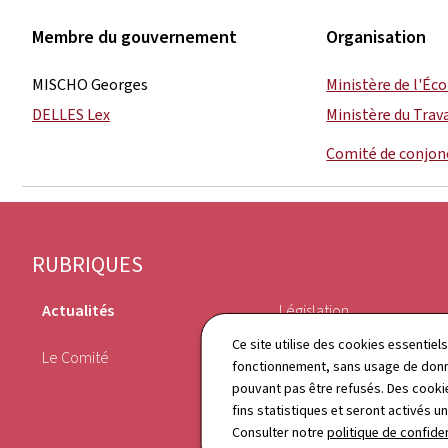
Membre du gouvernement
Organisation
MISCHO Georges
Ministère de l'É
DELLES Lex
Ministère du Trava
Comité de conjon
Pied
RUBRIQUES
de
Actualités
Législation
page
Ce site utilise des cookies essentie
Le Comité
Annuaire
fonctionnement, sans usage de donné
pouvant pas être refusés. Des cookie
fins statistiques et seront activés u
Consulter notre
politique de confiden