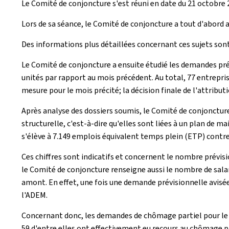
Le Comité de conjoncture s'est réuni en date du 21 octobre 2
Lors de sa séance, le Comité de conjoncture a tout d'abord 
Des informations plus détaillées concernant ces sujets sont
Le Comité de conjoncture a ensuite étudié les demandes pr
unités par rapport au mois précédent. Au total, 77 entrepri
mesure pour le mois précité; la décision finale de l'attrib
Après analyse des dossiers soumis, le Comité de conjonctur
structurelle, c'est-à-dire qu'elles sont liées à un plan de
s'élève à 7.149 emplois équivalent temps plein (ETP) contre
Ces chiffres sont indicatifs et concernent le nombre prévisi
le Comité de conjoncture renseigne aussi le nombre de salar
amont. En effet, une fois une demande prévisionnelle avis
l'ADEM.
Concernant donc, les demandes de chômage partiel pour le mo
59 d'entre elles ont effectivement eu recours au chômage par