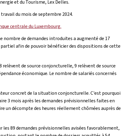
nergie et du Tourisme, Lex Delles.
u travail du mois de septembre 2024.
nque centrale du Luxembourg.
 Le nombre de demandes introduites a augmenté de 17
artiel afin de pouvoir bénéficier des dispositions de cette
relèvent de source conjoncturelle, 9 relèvent de source
e dépendance économique. Le nombre de salariés concernés
ateur concret de la situation conjoncturelle. C'est pourquoi
aire 3 mois après les demandes prévisionnelles faites en
duire un décompte des heures réellement chômées auprès de
sur les 89 demandes prévisionnelles avisées favorablement,
truction, portant le nombre de dossiers acquittés à 54.