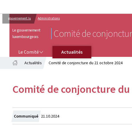
gouvernement.lu
Administrations
Le gouvernement
Comité de conjonctu
luxembourgeois
LE COMITÉ
Le Comité
Actualités
Actualités
Comité de conjoncture du 21 octobre 2024
Accueil
Comité de conjoncture du 
Crée
Communiqué
21.10.2024
le