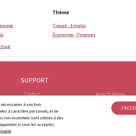
Thème
conomie
Travail - Emploi
il
Économie - Finances
cture
SUPPORT
Contact
Aspects légaux
ls nécessaires à son bon
J'ACC
Plan du site
Déclaration d'access
es à caractère personnel, et ne
s non essentiels sont utilisés à des
À propos du site
Gestion des cookies
niquement si vous les acceptez.
tialité
.