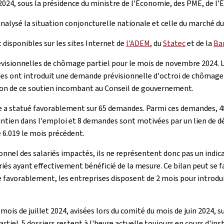
024, sous la présidence du ministre de l'Économie, des PME, de l'É
analysé la situation conjoncturelle nationale et celle du marché d
 disponibles sur les sites Internet de
l'ADEM
, du
Statec
et de la
Ba
évisionnelles de chômage partiel pour le mois de novembre 2024.
ses ont introduit une demande prévisionnelle d'octroi de chômage p
ution de ce soutien incombant au Conseil de gouvernement.
e a statué favorablement sur 65 demandes. Parmi ces demandes, 48 
 maintien dans l'emploi et 8 demandes sont motivées par un lien d
 6.019 le mois précédent.
onnel des salariés impactés, ils ne représentent donc pas un indic
iés ayant effectivement bénéficié de la mesure. Ce bilan peut se f
ée favorablement, les entreprises disposent de 2 mois pour intro
is de juillet 2024, avisées lors du comité du mois de juin 2024, 
tiel. 5 dossiers restent à l'heure actuelle toujours en cours d'ins