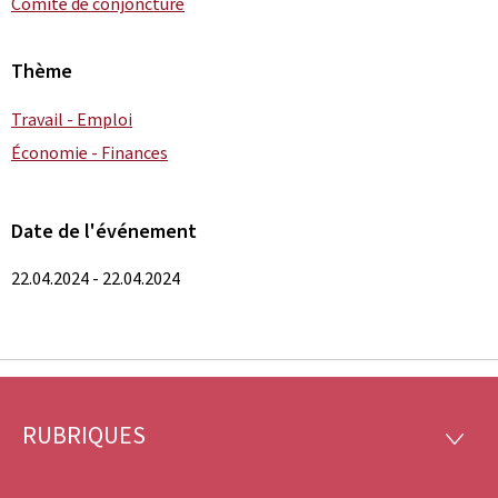
Comité de conjoncture
Thème
Travail - Emploi
Économie - Finances
Date de l'événement
22.04.2024 - 22.04.2024
RUBRIQUES
Pied
RUBRI
de