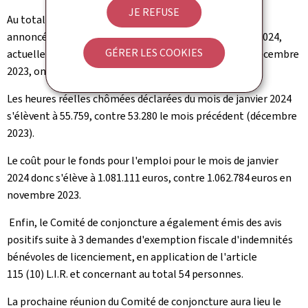
JE REFUSE
Au total, de ces 57 décomptes, sur 3.739 bénéficiaires
annoncés prévisionnellement pour le mois de janvier 2024,
GÉRER LES COOKIES
actuellement 1.680 salariés,
contre 1.615 au mois de décembre
2023, ont réellement chômé. Cela représente 322 ETP.
Les heures réelles chômées déclarées du mois de janvier 2024
s'élèvent à 55.759, contre 53.280 le mois précédent (décembre
2023).
Le coût pour le fonds pour l'emploi pour le mois de janvier
2024 donc s'élève à 1.081.111 euros, contre 1.062.784 euros en
novembre 2023.
Enfin, le Comité de conjoncture a également émis des
avis
positifs suite à 3 demandes d'exemption fiscale d'indemnités
bénévoles de licenciement, en application de l'article
115 (10) L.I.R. et concernant au total 54 personnes.
La prochaine réunion du Comité de conjoncture aura lieu le