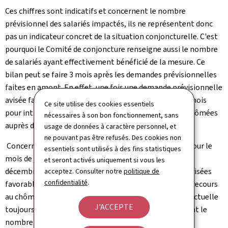
Ces chiffres sont indicatifs et concernent le nombre
prévisionnel des salariés impactés, ils ne représentent donc
pas un indicateur concret de la situation conjoncturelle. C'est
pourquoi le Comité de conjoncture renseigne aussi le nombre
de salariés ayant effectivement bénéficié de la mesure. Ce
bilan peut se faire 3 mois après les demandes prévisionnelles
faites en amont. En effet, une fois une demande prévisionnelle
avisée favorablement, les entreprises disposent de 2 mois
Ce site utilise des cookies essentiels
pour introduire un décompte des heures réellement chômées
nécessaires à son bon fonctionnement, sans
auprès de l'ADEM.
usage de données à caractère personnel, et
ne pouvant pas être refusés. Des cookies non
Concernant donc, les demandes de chômage partiel pour le
essentiels sont utilisés à des fins statistiques
mois de janvier 2024, avisées lors du comité du mois de
et seront activés uniquement si vous les
décembre 2023, sur les 85 demandes prévisionnelles avisées
acceptez. Consulter notre
politique de
confidentialité
.
favorablement, 62 d'entre elles ont effectivement eu recours
au chômage partiel, dont 5 dossiers restent à l'heure actuelle
J'ACCEPTE
toujours en cours d'instruction; portant par conséquent le
nombre de dossiers acquittés à 57.