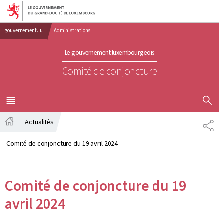
Aller au menu principal
Aller au contenu
gouvernement.lu
Administrations
Le gouvernement luxembourgeois
Comité de conjoncture
AFFICHER
MENU
PRINCIPAL
Actualités
PA
Accueil
Comité de conjoncture du 19 avril 2024
Comité de conjoncture du 19
avril 2024