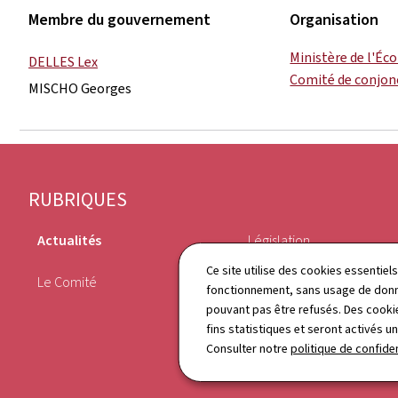
Membre du gouvernement
Organisation
Ministère de l'É
DELLES Lex
Comité de conjon
MISCHO Georges
Pied
RUBRIQUES
de
Actualités
Législation
page
Ce site utilise des cookies essentie
Le Comité
Annuaire
fonctionnement, sans usage de donné
pouvant pas être refusés. Des cookie
fins statistiques et seront activés u
Consulter notre
politique de confiden