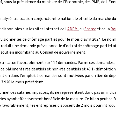
, sous la présidence du ministre de l'Économie, des PME, de l'Énerg
nalysé la situation conjoncturelle nationale et celle du marché du 
disponibles sur les sites Internet de l'
ADEM
, du
Statec
et de la
Ba
visionnelles de chômage partiel pour le mois d'avril 2024. Le nom
troduit une demande prévisionnelle d'octroi de chômage partiel af
e ce soutien incombant au Conseil de gouvernement.
re a statué favorablement sur 114 demandes. Parmi ces demandes, 
e bâtiments résidentiels et non-résidentiels et 43.1- démolition e
 maintien dans l'emploi, 9 demandes sont motivées par un lien de 
 7.920 le mois précédent.
onnel des salariés impactés, ils ne représentent donc pas un indic
iés ayant effectivement bénéficié de la mesure. Ce bilan peut se f
ée favorablement, les entreprises disposent de 2 mois pour intro