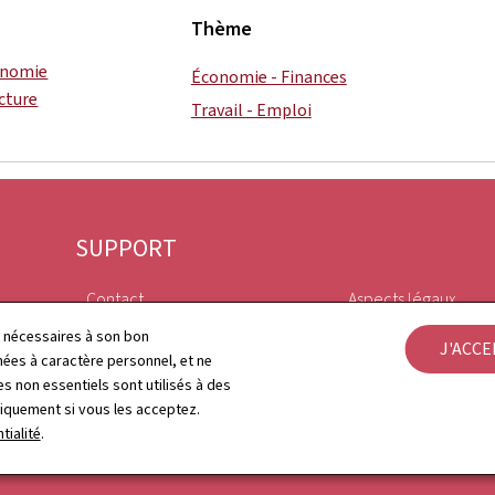
Thème
conomie
Économie - Finances
cture
Travail - Emploi
SUPPORT
Contact
Aspects légaux
ls nécessaires à son bon
J'ACC
Plan du site
Déclaration d'access
es à caractère personnel, et ne
s non essentiels sont utilisés à des
À propos du site
Gestion des cookies
niquement si vous les acceptez.
tialité
.