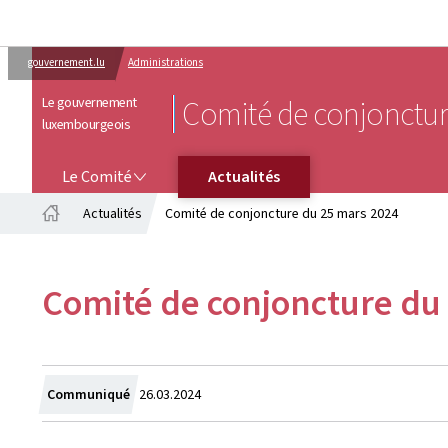
gouvernement.lu
Administrations
Le gouvernement
Comité de conjonctu
luxembourgeois
LE COMITÉ
Le Comité
Actualités
Actualités
Comité de conjoncture du 25 mars 2024
Accueil
Comité de conjoncture du
Crée
Communiqué
26.03.2024
le