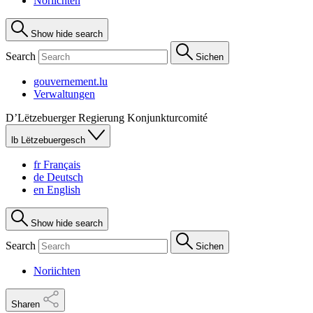
Noriichten
Show hide search
Search
Sichen
gouvernement.lu
Verwaltungen
D’Lëtzebuerger Regierung
Konjunkturcomité
lb
Lëtzebuergesch
fr
Français
de
Deutsch
en
English
Show hide search
Search
Sichen
Noriichten
Sharen