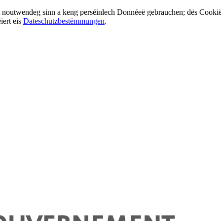
t noutwendeg sinn a keng perséinlech Donnéeë gebrauchen; dës Cookië kë
iert eis
Dateschutzbestëmmungen
.