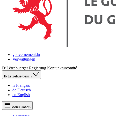
gouvernement.lu
Verwaltungen
D’Lëtzebuerger Regierung
Konjunkturcomité
lb
Lëtzebuergesch
fr
Français
de
Deutsch
en
English
Menü
Haapt-