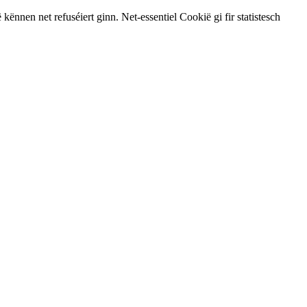
nnen net refuséiert ginn. Net-essentiel Cookië gi fir statistesch