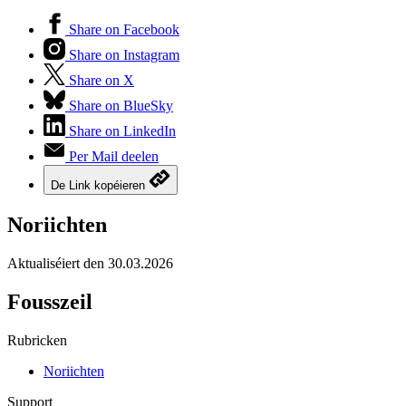
Share on Facebook
Share on Instagram
Share on X
Share on BlueSky
Share on LinkedIn
Per Mail deelen
De Link kopéieren
Noriichten
Aktualiséiert den
30.03.2026
Fousszeil
Rubricken
Noriichten
Support