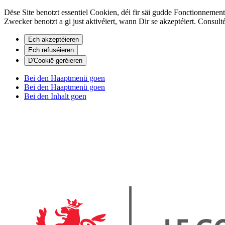
Dëse Site benotzt essentiel Cookien, déi fir säi gudde Fonctionnemen
Zwecker benotzt a gi just aktivéiert, wann Dir se akzeptéiert. Consulté
Ech akzeptéieren
Ech refuséieren
D'Cookië geréieren
Bei den Haaptmenü goen
Bei den Haaptmenü goen
Bei den Inhalt goen