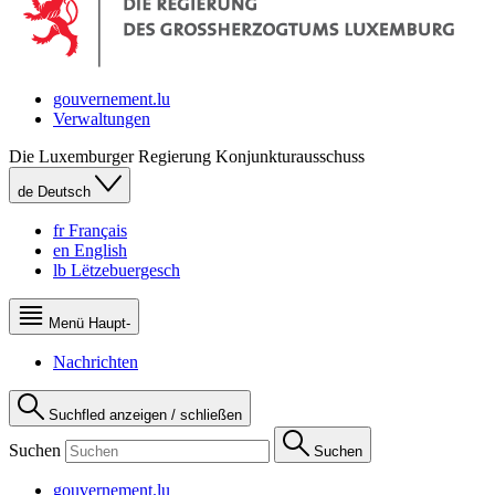
gouvernement.lu
Verwaltungen
Die Luxemburger Regierung
Konjunkturausschuss
de
Deutsch
fr
Français
en
English
lb
Lëtzebuergesch
Menü
Haupt-
Nachrichten
Suchfled anzeigen / schließen
Suchen
Suchen
gouvernement.lu