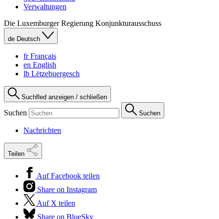
Verwaltungen
Die Luxemburger Regierung
Konjunkturausschuss
de
Deutsch
fr
Français
en
English
lb
Lëtzebuergesch
Suchfled anzeigen / schließen
Suchen
Suchen
Nachrichten
Teilen
Auf Facebook teilen
Share on Instagram
Auf X teilen
Share on BlueSky